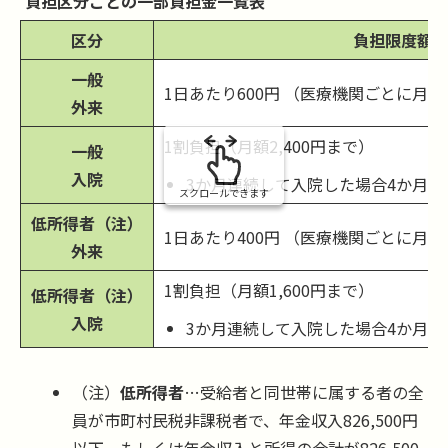
負担区分ごとの一部負担金一覧表
の
区分
負担限度額
一般
1日あたり600円 （医療機関ごとに月2
外来
1割負担（月額2,400円まで）
一般
入院
3か月連続して入院した場合4か月
スクロールできます
低所得者（注）
1日あたり400円 （医療機関ごとに月2
外来
1割負担（月額1,600円まで）
低所得者（注）
入院
3か月連続して入院した場合4か月
（注）
低所得者
…受給者と同世帯に属する者の全
員が市町村民税非課税者で、年金収入826,500円
以下、もしくは年金収入と所得の合計が826,500