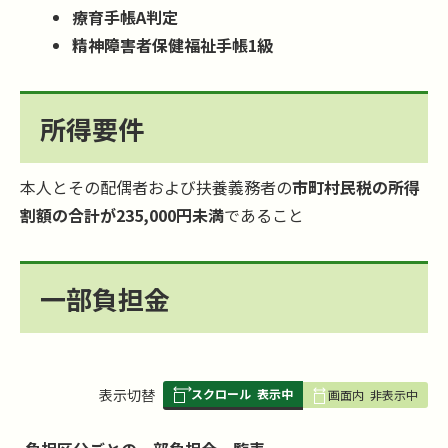
療育手帳A判定
精神障害者保健福祉手帳1級
所得要件
本人とその配偶者および扶養義務者の
市町村民税の所得
割額の合計が235,000円未満
であること
一部負担金
スクロール
表示中
表
表示切替
画面内
非表示中
組
み