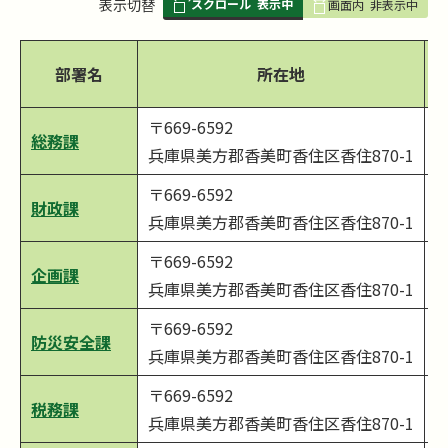
スクロール
表示中
表
表示切替
画面内
非表示中
組
み
部署名
所在地
の
〒669-6592
総務課
0
兵庫県美方郡香美町香住区香住870-1
〒669-6592
財政課
0
兵庫県美方郡香美町香住区香住870-1
〒669-6592
企画課
0
兵庫県美方郡香美町香住区香住870-1
〒669-6592
防災安全課
0
兵庫県美方郡香美町香住区香住870-1
〒669-6592
税務課
0
兵庫県美方郡香美町香住区香住870-1