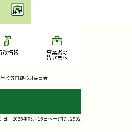
援
検索
行政情報
事業者の
皆さまへ
小学校等再編検討委員会
新日：2026年03月16日
ページID :
2992