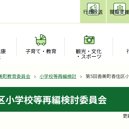
行政放送
閲覧支
健康
子育て・教育
観光・文化
祉
・スポーツ
美町教育委員会
小学校等再編検討
第5回香美町香住区
区小学校等再編検討委員会
更