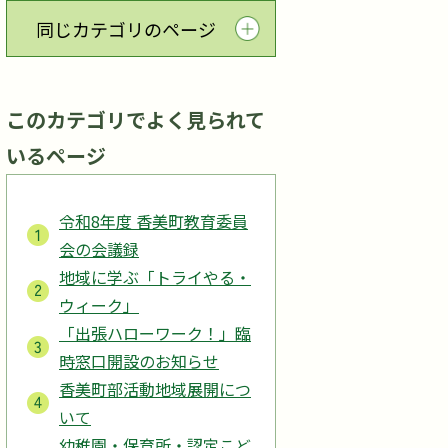
同じカテゴリのページ
このカテゴリでよく見られて
いるページ
令和8年度 香美町教育委員
会の会議録
地域に学ぶ「トライやる・
ウィーク」
「出張ハローワーク！」臨
時窓口開設のお知らせ
香美町部活動地域展開につ
いて
幼稚園・保育所・認定こど