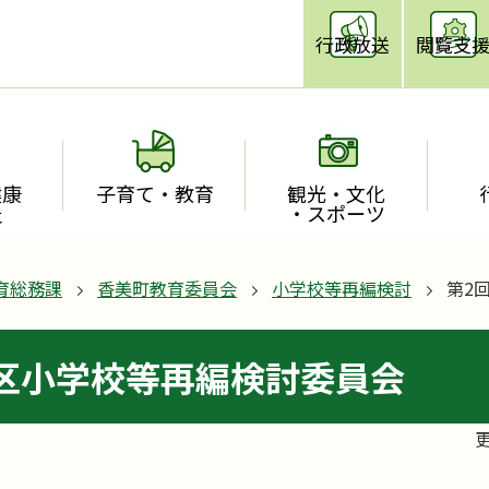
行政放送
閲覧支
健康
子育て・教育
観光・文化
祉
・スポーツ
育総務課
香美町教育委員会
小学校等再編検討
第2
区小学校等再編検討委員会
更