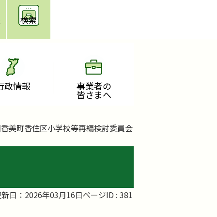
援
検索
行政情報
事業者の
皆さまへ
回香美町香住区小学校等再編検討委員会
新日：2026年03月16日
ページID :
381