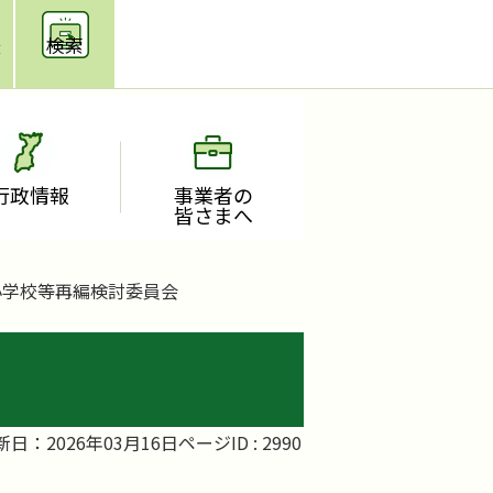
援
検索
行政情報
事業者の
皆さまへ
小学校等再編検討委員会
新日：2026年03月16日
ページID :
2990