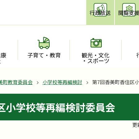
行政放送
閲覧支
健康
子育て・教育
観光・文化
祉
・スポーツ
美町教育委員会
小学校等再編検討
第7回香美町香住区
区小学校等再編検討委員会
更