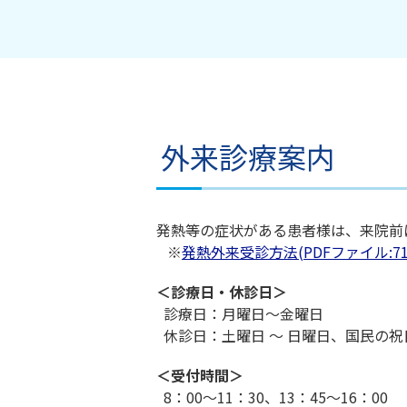
≪面会制限緩和のお知らせ≫
2026年06月30日
令和9年度 正規職員募集中（新
外来診療案内
発熱等の症状がある患者様は、来院前
※
発熱外来受診方法(PDFファイル:71.
＜診療日・休診日＞
診療日：月曜日～金曜日
休診日：土曜日 ～ 日曜日、国民の祝日
＜受付時間＞
8：00～11：30、13：45～16：00