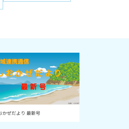
おかぜだより 最新号
外来診察表 最新版