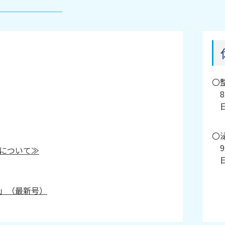
〇
〇
について≫
」（最新号）