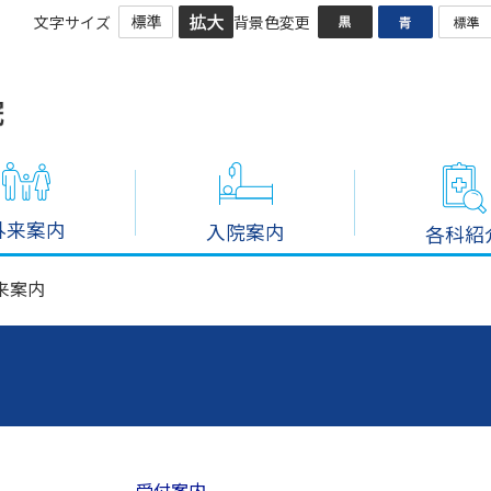
文字サイズ
背景色変更
外来案内
入院案内
各科紹
来案内
受付案内