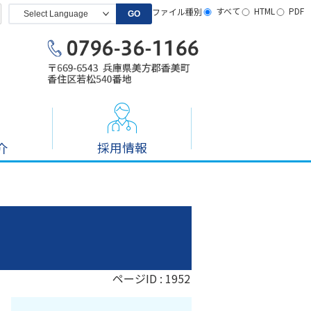
すべて
HTML
PDF
ファイル種別
GO
採用情報
介
ページID :
1952