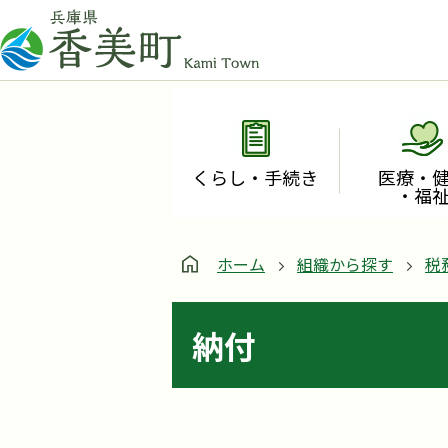
くらし・手続き
医療・
・福
ホーム
組織から探す
税
納付