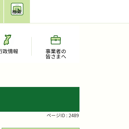
援
検索
行政情報
事業者の
皆さまへ
ページID :
2489