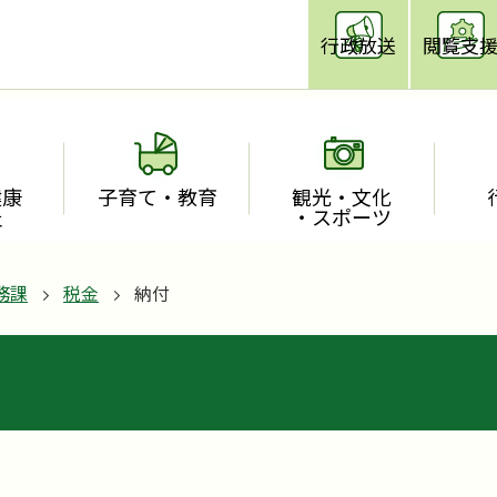
行政放送
閲覧支
健康
子育て・教育
観光・文化
祉
・スポーツ
務課
税金
納付