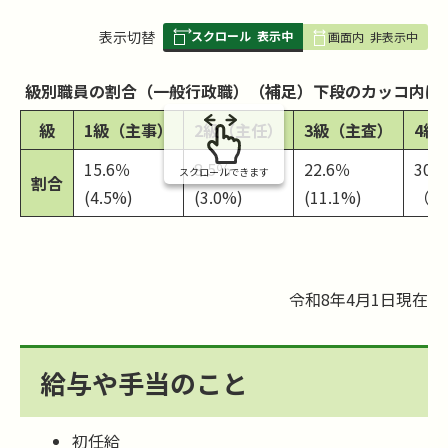
スクロール
表示中
表
表示切替
画面内
非表示中
組
み
級別職員の割合（一般行政職）（補足）下段のカッコ内は
の
級
1級（主事）
2級（主任）
3級（主査）
4級
15.6％
8.5％
22.6％
30.
スクロールできます
割合
(4.5%)
(3.0%)
(11.1%)
（9.
令和8年4月1日現在
給与や手当のこと
初任給