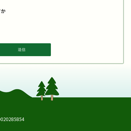
すか
20285854