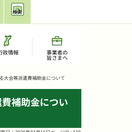
援
検索
行政情報
事業者の
皆さまへ
ける大会等派遣費補助金について
遣費補助金につい