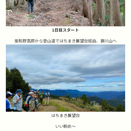
1日目スタート
兎和野高原から登山道ではちまき展望台経由、瀞川山へ
はちまき展望台
いい眺め～