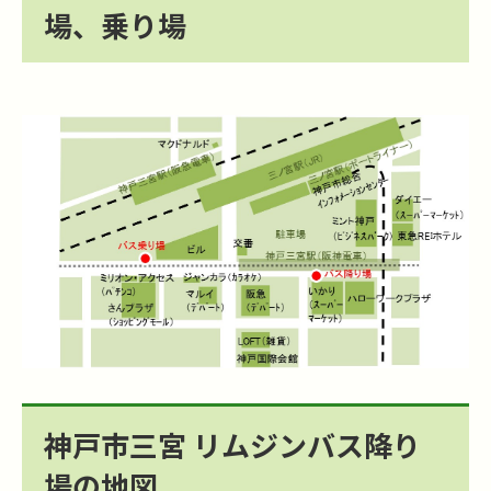
場、乗り場
神戸市三宮 リムジンバス降り
場の地図