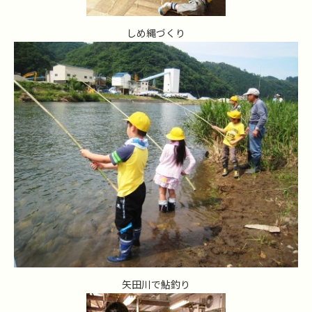
しめ縄づくり
矢田川で鮎釣り