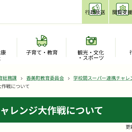
行政放送
閲覧支
健康
子育て・教育
観光・文化
祉
・スポーツ
育総務課
香美町教育委員会
学校間スーパー連携チャレ
大作戦について
ャレンジ大作戦について
更