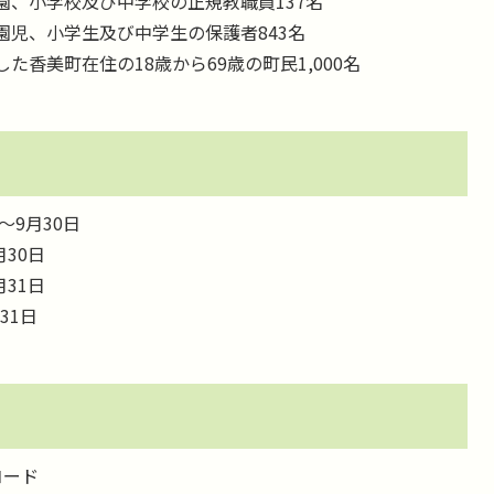
園、小学校及び中学校の正規教職員137名
園児、小学生及び中学生の保護者843名
香美町在住の18歳から69歳の町民1,000名
～9月30日
月30日
月31日
31日
コード