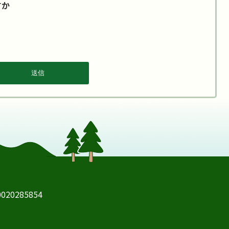
すか
20285854