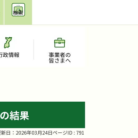
援
検索
行政情報
事業者の
皆さまへ
の結果
新日：2026年03月24日
ページID :
791