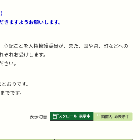
日）
だきますようお願いします。
、心配ごとを人権擁護委員が、また、国や県、町などへの
れぞれお受けします。
ださい。
のとおりです。
時までです。
スクロール
表示中
表
表示切替
画面内
非表示中
組
み
の