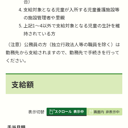
合）
支給対象となる児童が入所する児童養護施設等
の施設管理者や里親
上記1～4以外で支給対象となる児童の生計を維
持されている方
（注意）公務員の方（独立行政法人等の職員を除く）は
勤務先から支給されますので、勤務先で手続きを行って
ください。
支給額
スクロール
表示中
表
表示切替
画面内
非表示中
組
み
手当月額