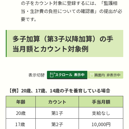
の子をカウント対象に登録するには、「監護相
当・生計費の負担についての確認書」の提出が必
要です。
多子加算（第3子以降加算）の手
当月額とカウント対象例
スクロール
表示中
表
表示切替
画面内
非表示中
組
み
【例】20歳、17歳、14歳の子を養育している場合
の
年
齢
カウント
手当月額
20歳
第1子
支給なし
17歳
第2子
10,000円