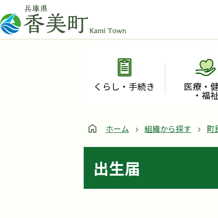
くらし・手続き
医療・
・福
ホーム
組織から探す
町
出生届