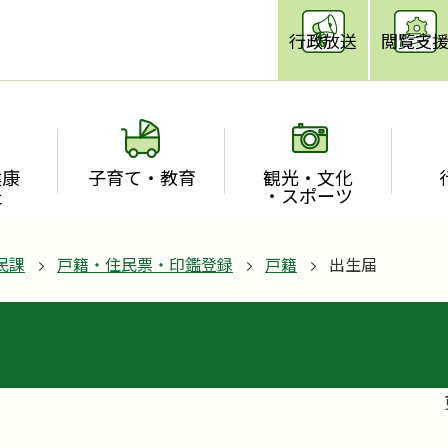
行政放送
閲覧支
健康
子育て・教育
観光・文化
祉
・スポーツ
民課
戸籍・住民票・印鑑登録
戸籍
出生届