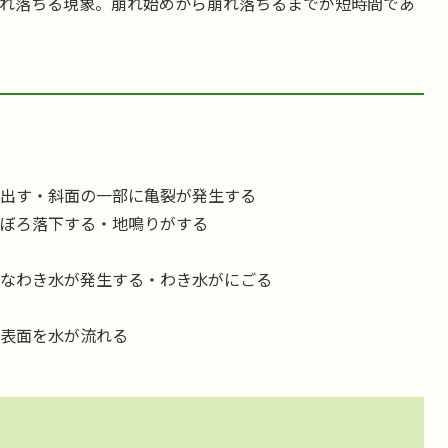
れ落ちる現象。崩れ始めから崩れ落ちるまでが短時間であ
き出す・斜面の一部に亀裂が発生する
ろぼろ落下する・地鳴りがする
たなわき水が発生する・わき水がにごる
の表面を水が流れる