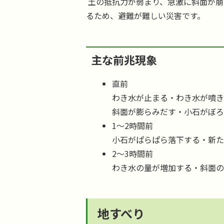
土の抵抗力が弱まり、急激に斜面が崩
るため、避難が難しい災害です。
主な前兆現象
直前
わき水が止まる・わき水が噴
斜面が膨らみだす・小石がぼ
1～2時間前
小石がぱらぱら落下する・新
2～3時間前
わき水の量が増加する・斜面
地すべり