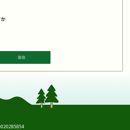
すか
20285854