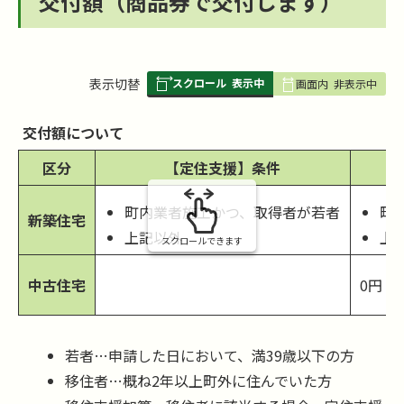
交付額（商品券で交付します）
スクロール
表示中
表
表示切替
画面内
非表示中
組
み
交付額について
の
区分
【定住支援】条件
町内業者施工かつ、取得者が若者
町
新築住宅
上記以外
上
スクロールできます
中古住宅
0円
若者…申請した日において、満39歳以下の方
移住者…概ね2年以上町外に住んでいた方