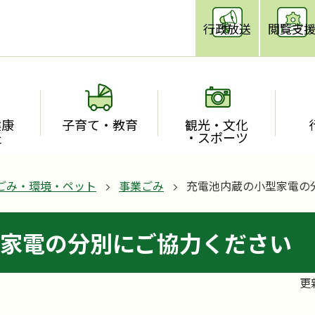
行政放送
閲覧支
健康
子育て・教育
観光・文化
祉
・スポーツ
ごみ・環境・ペット
事業ごみ
充電池内蔵の小型家電の
家電の分別にご協力ください
更