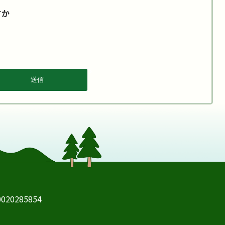
すか
20285854