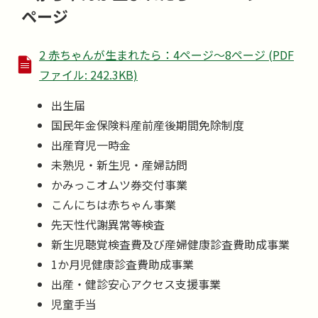
ページ
2 赤ちゃんが生まれたら：4ページ～8ページ (PDF
ファイル: 242.3KB)
出生届
国民年金保険料産前産後期間免除制度
出産育児一時金
未熟児・新生児・産婦訪問
かみっこオムツ券交付事業
こんにちは赤ちゃん事業
先天性代謝異常等検査
新生児聴覚検査費及び産婦健康診査費助成事業
1か月児健康診査費助成事業
出産・健診安心アクセス支援事業
児童手当