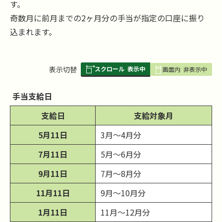
す。
奇数月に前月までの2ヶ月分の手当が指定の口座に振り
込まれます。
スクロール
表示中
表
表示切替
画面内
非表示中
組
み
手当支給日
の
支給日
支給対象月
5月11日
3月～4月分
7月11日
5月～6月分
9月11日
7月～8月分
11月11日
9月～10月分
1月11日
11月～12月分