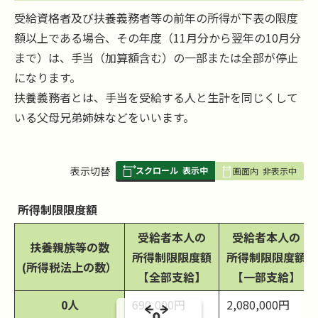
受給資格者及び扶養義務者等の前年の所得が下表の限度
額以上である場合、その年度（11月分から翌年の10月分
まで）は、手当（加算額含む）の一部または全部が停止
になります。
扶養義務者とは、手当を受給する人と生計を同じくして
いる父母兄弟姉妹などをいいます。
スクロール
表示中
表
表示切替
画面内
非表示中
組
み
所得制限限度額
の
受給者本人の
受給者本人の
扶養親族等の数
所得制限限度額
所得制限限度額
(所得税法上の数）
【全部支給】
【一部支給】
0人
690,000円
2,080,000円