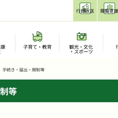
行政放送
閲覧支
健康
子育て・教育
観光・文化
祉
・スポーツ
手続き・届出・規制等
制等