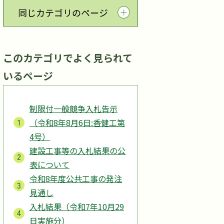
同じカテゴリのページ
このカテゴリでよく見られて
いるページ
制限付一般競争入札告示
（令和8年8月6日:香健工第
4号）
建設工事等の入札結果の公
表について
令和8年度公共工事の発注
見通し
入札結果（令和7年10月29
日実施分）