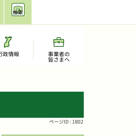
援
検索
行政情報
事業者の
皆さまへ
ページID :
1802