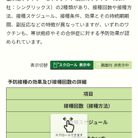
社：シングリックス）の2種類があり、接種回数や接種方
法、接種スケジュール、接種条件、効果とその持続期期
間、副反応などの特徴が異なっていますが、いずれのワ
クチンも、帯状疱疹やその合併症に対する予防効果が認
められています。
スクロール
表示中
表
表示切替
画面内
非表示中
組
み
予防接種の効果及び接種回数の詳細
の
項目
接種回数（接種方法）
接種スケジュール
スクロールできます