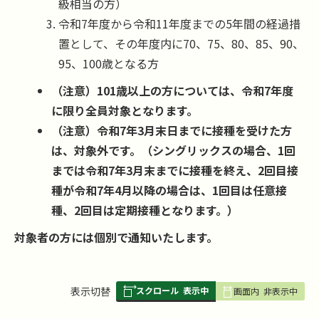
級相当の方）
令和7年度から令和11年度までの5年間の経過措
置として、その年度内に70、75、80、85、90、
95、100歳となる方
（注意）101歳以上の方については、令和7年度
に限り全員対象となります。
（注意）令和7年3月末日までに接種を受けた方
は、対象外です。（シングリックスの場合、1回
までは令和7年3月末までに接種を終え、2回目接
種が令和7年4月以降の場合は、1回目は任意接
種、2回目は定期接種となります。）
対象者の方には個別で通知いたします。
スクロール
表示中
表
表示切替
画面内
非表示中
組