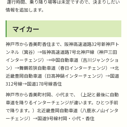
運行時間、乗り降り場等は未定ですので、決まりしだい
情報を追加します。
マイカー
神戸市から香美町香住まで、阪神高速道路32号新神戸ト
ンネル（箕谷）→阪神高速道路7号北神戸線（神戸三田
インターチェンジ）→中国自動車道（吉川ジャンクショ
ン）→舞鶴若狭自動車道（春日インターチェンジ）→北
近畿豊岡自動車道（日高神鍋インターチェンジ）→国道
312号線→国道178号線香住
神戸市から香美町村岡、小代まで、（上記と最後に自動
車道を降りるインターチェンジが違います。ひとつ手前
で降ります。）北近畿豊岡自動車道（八鹿氷ノ山インタ
ーチェンジ）→国道9号線村岡・小代・香住