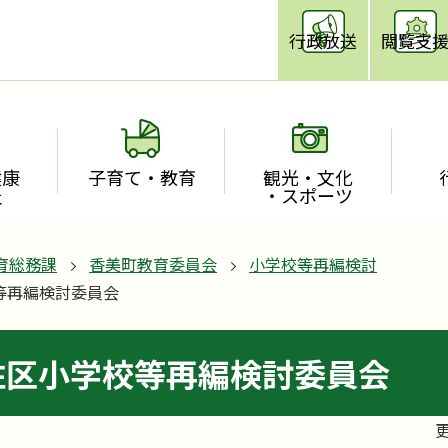
行政放送
閲覧支
健康
子育て・教育
観光・文化
祉
・スポーツ
育総務課
香美町教育委員会
小学校等再編検討
等再編検討委員会
住区小学校等再編検討委員会
更