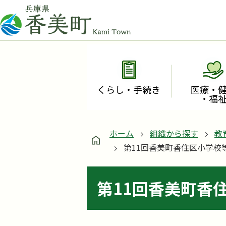
くらし・手続き
医療・
・福
ホーム
組織から探す
教
第11回香美町香住区小学校
第11回香美町香