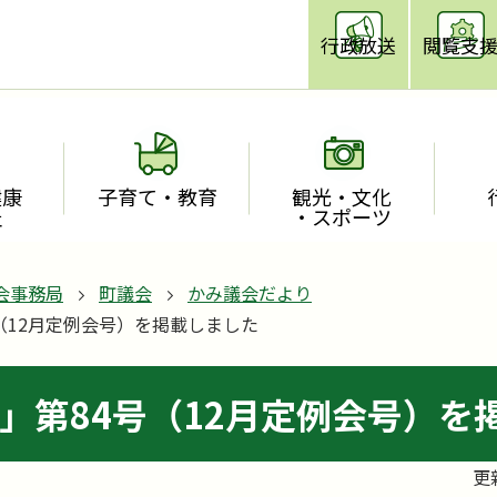
行政放送
閲覧支
健康
子育て・教育
観光・文化
祉
・スポーツ
会事務局
町議会
かみ議会だより
（12月定例会号）を掲載しました
」第84号（12月定例会号）を
更