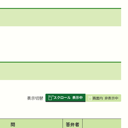
スクロール
表示中
表
表示切替
画面内
非表示中
組
み
の
問
答弁者