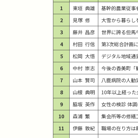
1
東垣 典雄
基幹的農業従事
2
見塚 修
大雪から暮らし
3
藤井 昌彦
世界に誇る但馬
4
村田 行信
第3次総合計画
5
松岡 大悟
デジタル地域通
6
中村 崇志
今後の香美町「
7
山本 賢司
八鹿病院の人勧
8
山根 典明
10年以上経っ
9
脇坂 英作
女性の検診 体
10
森浦 繁
集会所等の修繕
11
伊藤 敦紀
職場の在り方は