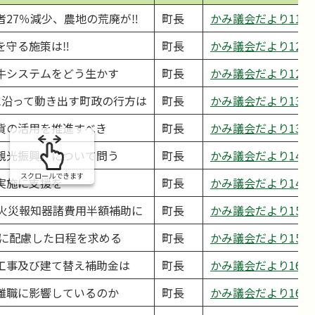
者27％減少、農地の荒廃が‼
町長
かみ議会だより11ページ
を守る施策は‼
町長
かみ議会だより12ページ
牛システムをどう生かす
町長
かみ議会だより12ページ
に沿って動き出す町政の行方は
町長
かみ議会だより13ページ
貨の活用を推進すべき
町長
かみ議会だより13ページ
観光振興」について問う
町長
かみ議会だより14ページ
スクロールできます
実施に支援を
町長
かみ議会だより14ページ
た火災報知器諸費用半額補助に
町長
かみ議会だより15ページ
調に配慮した日程を求める
町長
かみ議会だより15ページ
工事及び建て替え補助金は
町長
かみ議会だより16ページ
離職に影響しているのか
町長
かみ議会だより16ページ