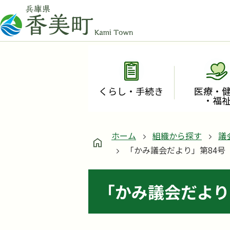
くらし・手続き
医療・
・福
ホーム
組織から探す
議
「かみ議会だより」第84号
「かみ議会だより