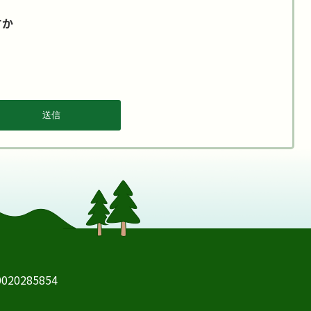
すか
20285854